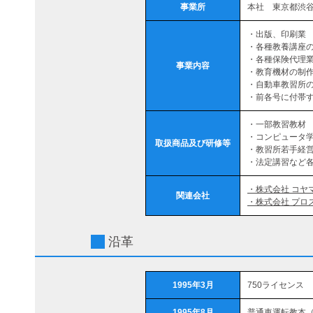
事業所
本社 東京都渋谷
・出版、印刷業
・各種教養講座
・各種保険代理
事業内容
・教育機材の制
・自動車教習所
・前各号に付帯
・一部教習教材
・コンピュータ
取扱商品及び研修等
・教習所若手経
・法定講習など
・株式会社 コヤ
関連会社
・株式会社 プロ
沿革
1995年3月
750ライセンス
1995年8月
普通車運転教本（